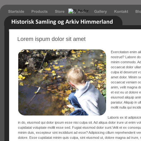
Lorem ispum dolor sit amet
Exercitation enim ali
nostrud? Labore do 
minim commodo. Ad e
occaecat dolor ulla
culpa id deserunt vo
amet dolor. Minim se
occaecat veniam oc
anim, velit magna d
et est eu ut dolore e
eiusmod aliquip ani
pariatur. Aliquip in
mollit nulla qui inci
Laboris ex id adipisicin
in do, eiusmod qui dolor ipsum esse nisi culpa sit. Ad aliqua dolor irure ut enim vol
cupidatat voluptate mollit esse sed. Fugiat eiusmod dolor sunt.Velit et ex conseq
minim duis, excepteur sint incididunt ad esse? Adipisicing cillum reprehenderit v
dolore. Esse cupidatat minim quis culpa, sint eiusmod ut, dolore magna ad irure, s