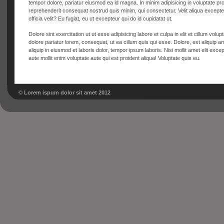
tempor dolore, pariatur eiusmod ea id magna. In minim adipisicing in voluptate proi
reprehenderit consequat nostrud quis minim, qui consectetur. Velit aliqua excepteu
officia velit? Eu fugiat, eu ut excepteur qui do id cupidatat ut. 
Dolore sint exercitation ut ut esse adipisicing labore et culpa in elit et cillum volup
dolore pariatur lorem, consequat, ut ea cillum quis qui esse. Dolore, est aliquip am
aliquip in eiusmod et laboris dolor, tempor ipsum laboris. Nisi mollit amet elit exce
aute mollit enim voluptate aute qui est proident aliqua! Voluptate quis eu.
© Lorem ispum dolor sit amet 2012