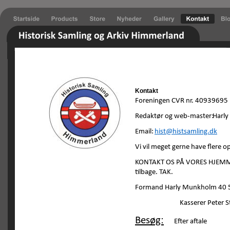
Kontakt
Foreningen CVR nr. 40939695
Redaktør og web-master:
Harl
Email:
hist@histsamling.dk
Vi vil meget gerne have flere op
KONTAKT OS PÅ VORES HJEMMESI
tilbage. TAK.  
Formand Harly Munkholm 40 5
Kasserer Peter S
Besøg:
Efter aftale